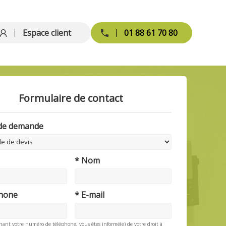
Espace client
01 88 61 70 80
Formulaire de contact
 de demande
* Nom
phone
* E-mail
nant votre numéro de téléphone, vous êtes informé(e) de votre droit à