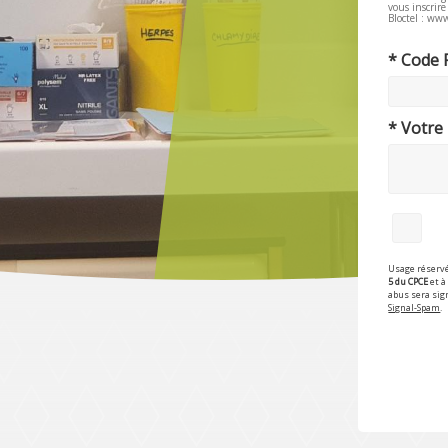
vous inscrir
Bloctel : www
* Code 
* Votre
Usage réservé
5 du CPCE
et à 
abus sera sig
Signal-Spam
.