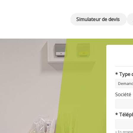
Simulateur de devis
* Type
Société
* Télé
« En renseig