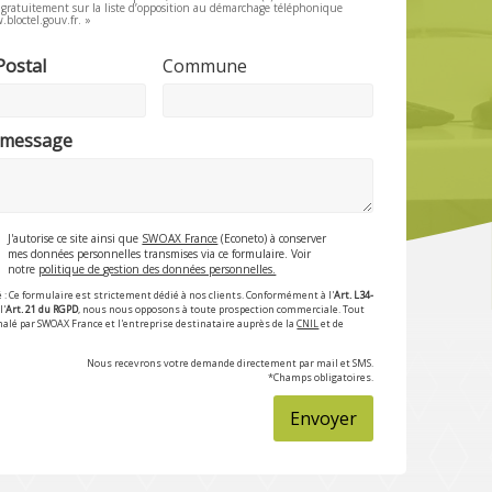
e gratuitement sur la liste d’opposition au démarchage téléphonique
.bloctel.gouv.fr. »
Postal
Commune
 message
J'autorise ce site ainsi que
SWOAX France
(Econeto) à conserver
mes données personnelles transmises via ce formulaire. Voir
notre
politique de gestion des données personnelles.
 : Ce formulaire est strictement dédié à nos clients. Conformément à l'
Art. L34-
l'
Art. 21 du RGPD
, nous nous opposons à toute prospection commerciale. Tout
nalé par SWOAX France et l'entreprise destinataire auprès de la
CNIL
et de
Nous recevrons votre demande directement par mail et SMS.
*Champs obligatoires.
Envoyer