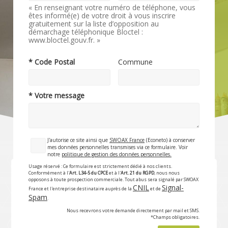
« En renseignant votre numéro de téléphone, vous
êtes informé(e) de votre droit à vous inscrire
gratuitement sur la liste d’opposition au
démarchage téléphonique Bloctel :
www.bloctel.gouv.fr. »
* Code Postal
Commune
* Votre message
J'autorise ce site ainsi que
SWOAX France
(Econeto) à conserver
mes données personnelles transmises via ce formulaire. Voir
notre
politique de gestion des données personnelles.
Usage réservé : Ce formulaire est strictement dédié à nos clients.
Conformément à l'
Art. L34-5 du CPCE
et à l'
Art. 21 du RGPD
, nous nous
opposons à toute prospection commerciale. Tout abus sera signalé par SWOAX
CNIL
Signal-
France et l'entreprise destinataire auprès de la
et de
Spam
.
Nous recevrons votre demande directement par mail et SMS.
*Champs obligatoires.