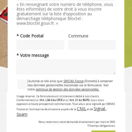
« En renseignant votre numéro de téléphone, vous
êtes informé(e) de votre droit à vous inscrire
gratuitement sur la liste d’opposition au
démarchage téléphonique Bloctel :
www.bloctel.gouv.fr. »
* Code Postal
Commune
* Votre message
J'autorise ce site ainsi que
SWOAX France
(Econeto) à conserver
mes données personnelles transmises via ce formulaire. Voir
notre
politique de gestion des données personnelles.
Usage réservé : Ce formulaire est strictement dédié à nos clients.
Conformément à l'
Art. L34-5 du CPCE
et à l'
Art. 21 du RGPD
, nous nous
opposons à toute prospection commerciale. Tout abus sera signalé par SWOAX
CNIL
Signal-
France et l'entreprise destinataire auprès de la
et de
Spam
.
Nous recevrons votre demande directement par mail et SMS.
*Champs obligatoires.